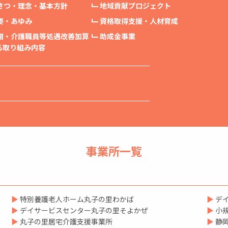
さつ‧理念‧基本⽅針
地域貢献プロジェクト
要‧あゆみ
資格取得支援・人材育成
開・介護職員等処遇改善加算
助成金事業
取り組み内容
事業所一覧
▶
特別養護老人ホーム丸子の里わかば
▶
デ
▶
デイサービスセンター丸子の里そよかぜ
▶
小
▶
丸子の里居宅介護支援事業所
▶
静