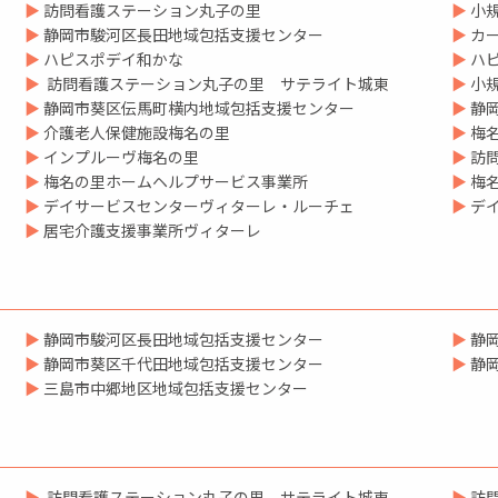
▶
訪問看護ステーション丸子の里
▶
小
▶
静岡市駿河区長田地域包括支援センター
▶
カ
▶
ハピスポデイ和かな
▶
ハ
▶
訪問看護ステーション丸子の里 サテライト城東
▶
小
▶
静岡市葵区伝馬町横内地域包括支援センター
▶
静
▶
介護老人保健施設梅名の里
▶
梅
▶
インプルーヴ梅名の里
▶
訪
▶
梅名の里ホームヘルプサービス事業所
▶
梅
▶
デイサービスセンターヴィターレ・ルーチェ
▶
デ
▶
居宅介護支援事業所ヴィターレ
▶
静岡市駿河区長田地域包括支援センター
▶
静
▶
静岡市葵区千代田地域包括支援センター
▶
静
▶
三島市中郷地区地域包括支援センター
▶
訪問看護ステーション丸子の里 サテライト城東
▶
訪